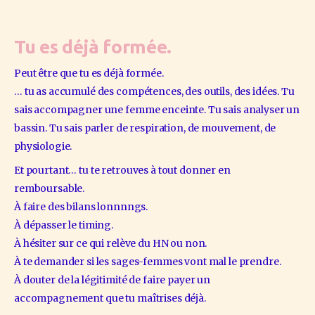
Tu es déjà formée.
Peut être que tu es déjà formée.
… tu as accumulé des compétences, des outils, des idées. Tu 
sais accompagner une femme enceinte. Tu sais analyser un 
bassin. Tu sais parler de respiration, de mouvement, de 
physiologie.
Et pourtant… tu te retrouves à tout donner en 
remboursable.
À faire des bilans lonnnngs.
À dépasser le timing.
À hésiter sur ce qui relève du HN ou non.
À te demander si les sages-femmes vont mal le prendre.
À douter de la légitimité de faire payer un 
accompagnement que tu maîtrises déjà.