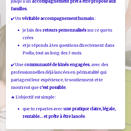
jusqu’à un 
accompagnement prêt à être proposé aux 
familles
.
✔️ Un 
véritable accompagnement humain
 :
je fais des 
retours personnalisés
 sur ce que tu 
crées
et je réponds à tes questions directement dans 
Podia, tout au long des 3 mois.
✔️ Une 
communauté de kinés engagées
, avec des 
professionnelles déjà lancées en périnatalité qui 
partagent leur expérience, te soutiennent et te 
montrent que 
c’est possible
.
🔥 L’objectif est simple : 
que tu repartes avec 
une pratique claire, légale, 
rentable… et prête à être lancée
.