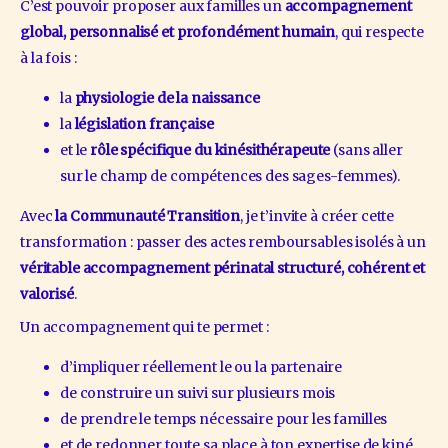
C’est pouvoir proposer aux familles un 
accompagnement 
global, personnalisé et profondément humain
, qui respecte 
à la fois :
la 
physiologie de la naissance
la 
législation française
et le 
rôle spécifique du kinésithérapeute 
(sans aller 
sur le champ de compétences des sages-femmes).
Avec 
la Communauté Transition
, je t’invite à créer cette 
transformation : passer
des actes remboursables isolés
à un 
véritable accompagnement périnatal structuré, cohérent et 
valorisé
.
Un accompagnement qui te permet :
d’impliquer réellement le ou la partenaire
de construire un suivi sur plusieurs mois
de prendre le temps nécessaire pour les familles
et de redonner toute sa place à ton expertise de kiné.